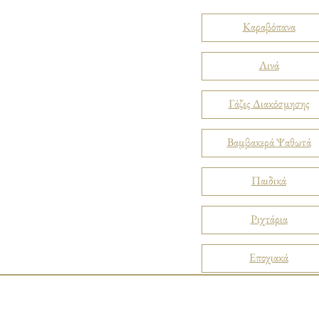
Καραβόπανα
Λινά
Γάζες Διακόσμησης
Βαμβακερά Ψαθωτά
Παιδικά
Ριχτάρια
Εποχιακά