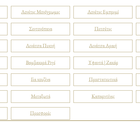
Λονέτες Μονόχρωμες
Λονέτες Εμπριμέ
Σεντονόπανα
Πετσέτες
Λινάτσα Πυκνή
Λινάτσα Αραιή
Βαμβακερά Ριγέ
Υφαντά | Ζακάρ
Για κουζίνα
Προστατευτικά
Μεταξωτά
Καπαρντίνες
Προσφορές