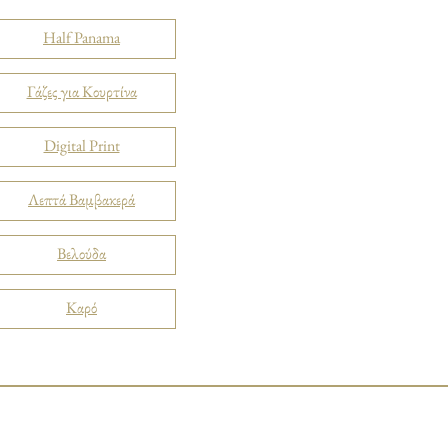
Half Panama
Γάζες για Κουρτίνα
Digital Print
Λεπτά Βαμβακερά
Βελούδα
Καρό