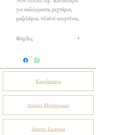
50% πολυέστερ. Κατάλληλο
για καλύμματα, ριχτάρια,
μαξιλάρια, πλαϊνό κουρτίνας.
Φάρδος
2,80 m
Καραβόπανα
Λονέτες Μονόχρωμες
Λονέτες Εμπριμέ