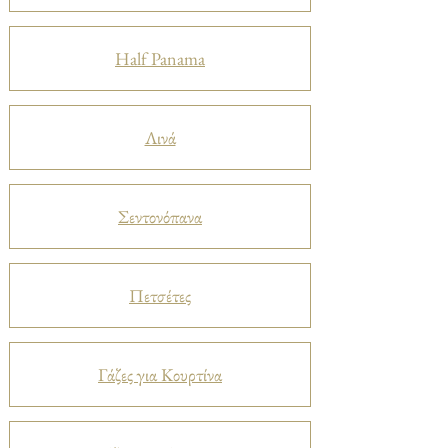
Half Panama
Λινά
Σεντονόπανα
Πετσέτες
Γάζες για Κουρτίνα