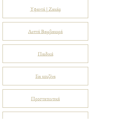
Υφαντά | Ζακάρ
Λεπτά Βαμβακερά
Παιδικά
Για κουζίνα
Προστατευτικά
Βελούδα