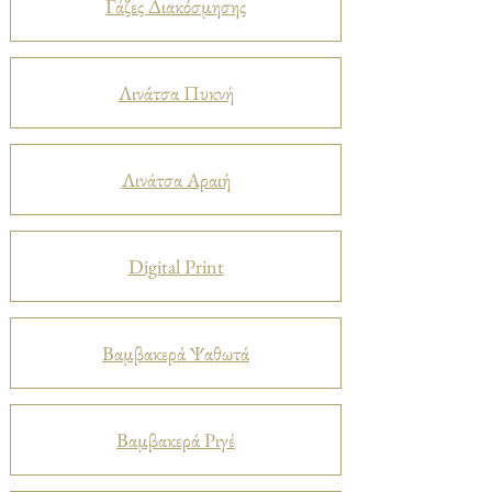
Γάζες Διακόσμησης
Λινάτσα Πυκνή
Λινάτσα Αραιή
Digital Print
Βαμβακερά Ψαθωτά
Βαμβακερά Ριγέ