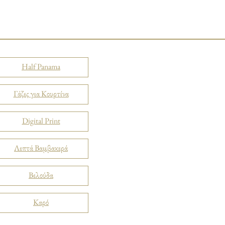
Half Panama
Γάζες για Κουρτίνα
Digital Print
Λεπτά Βαμβακερά
Βελούδα
Καρό