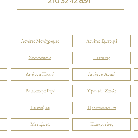
210 32 42 634
Λονέτες Μονόχρωμες
Λονέτες Εμπριμέ
Σεντονόπανα
Πετσέτες
Λινάτσα Πυκνή
Λινάτσα Αραιή
Βαμβακερά Ριγέ
Υφαντά | Ζακάρ
Για κουζίνα
Προστατευτικά
Μεταξωτά
Καπαρντίνες