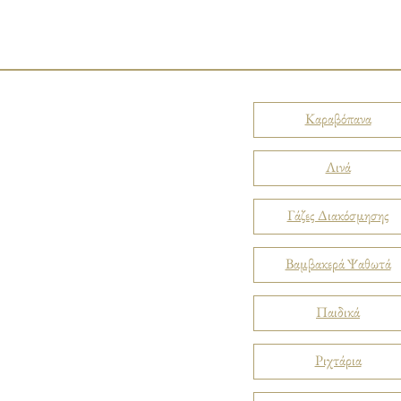
Καραβόπανα
Λινά
Γάζες Διακόσμησης
Βαμβακερά Ψαθωτά
Παιδικά
Ριχτάρια