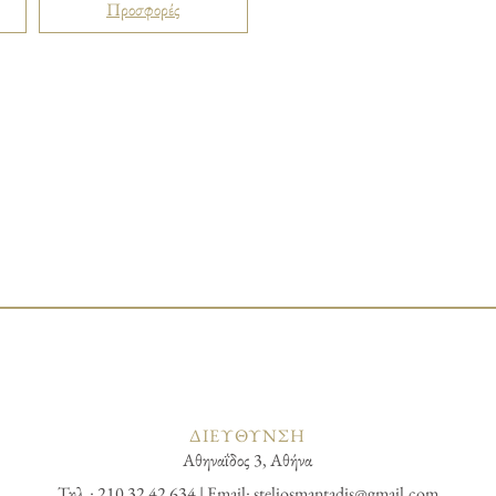
Προσφορές
ΔΙΕΥΘΥΝΣΗ
Αθηναΐδος 3, Αθήνα
Τηλ.: 210 32 42 634 | Email:
steliosmantadis@gmail.com