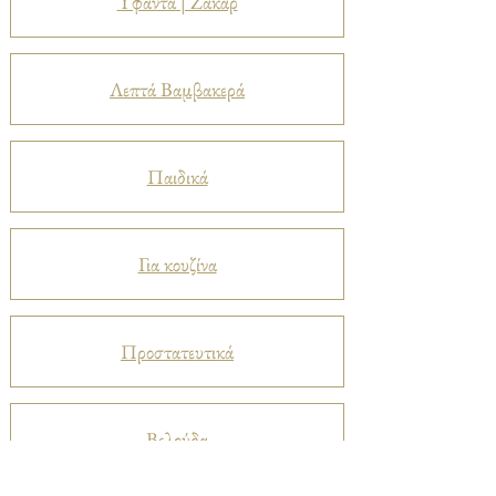
Υφαντά | Ζακάρ
Λεπτά Βαμβακερά
Παιδικά
Για κουζίνα
Προστατευτικά
Βελούδα