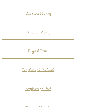
Λινάτσα Πυκνή
Λινάτσα Αραιή
Digital Print
Βαμβακερά Ψαθωτά
Βαμβακερά Ριγέ