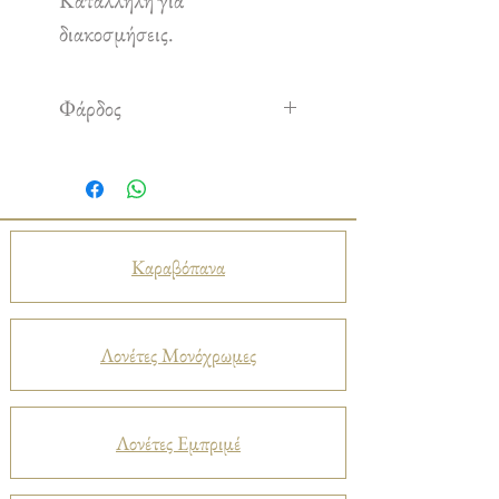
Κατάλληλη για
διακοσμήσεις.
Φάρδος
1,50 m
Καραβόπανα
Λονέτες Μονόχρωμες
Λονέτες Εμπριμέ