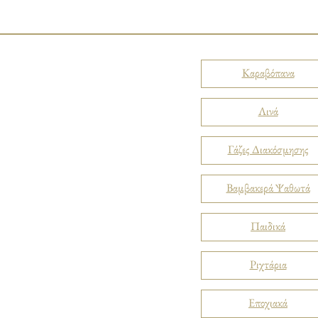
Καραβόπανα
Λινά
Γάζες Διακόσμησης
Βαμβακερά Ψαθωτά
Παιδικά
Ριχτάρια
Εποχιακά