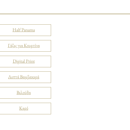
Half Panama
Γάζες για Κουρτίνα
Digital Print
Λεπτά Βαμβακερά
Βελούδα
Καρό