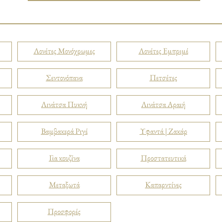
Λονέτες Μονόχρωμες
Λονέτες Εμπριμέ
Σεντονόπανα
Πετσέτες
Λινάτσα Πυκνή
Λινάτσα Αραιή
Βαμβακερά Ριγέ
Υφαντά | Ζακάρ
Για κουζίνα
Προστατευτικά
Μεταξωτά
Καπαρντίνες
Προσφορές