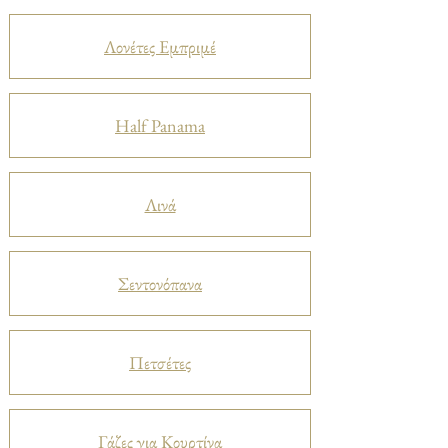
Λονέτες Εμπριμέ
Half Panama
Λινά
Σεντονόπανα
Πετσέτες
Γάζες για Κουρτίνα