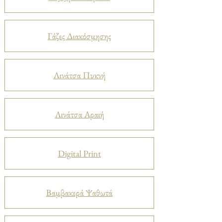
Γάζες Διακόσμησης
Λινάτσα Πυκνή
Λινάτσα Αραιή
Digital Print
Βαμβακερά Ψαθωτά