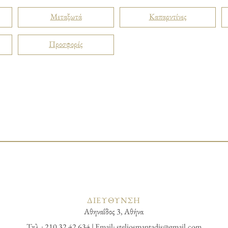
Μεταξωτά
Καπαρντίνες
Προσφορές
ΔΙΕΥΘΥΝΣΗ
Αθηναΐδος 3, Αθήνα
Τηλ.: 210 32 42 634 | Email:
steliosmantadis@gmail.com