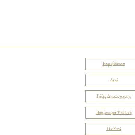
Καραβόπανα
Λινά
Γάζες Διακόσμησης
Βαμβακερά Ψαθωτά
Παιδικά