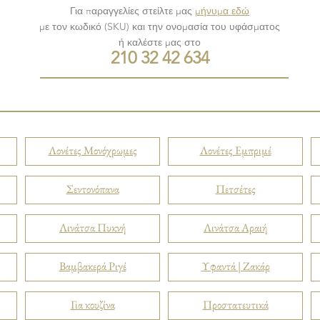
Για παραγγελίες στείλτε μας
μήνυμα εδώ
με τον κωδικό (SKU) και την ονομασία του υφάσματος
ή καλέστε μας στο
210 32 42 634
Λονέτες Μονόχρωμες
Λονέτες Εμπριμέ
Σεντονόπανα
Πετσέτες
Λινάτσα Πυκνή
Λινάτσα Αραιή
Βαμβακερά Ριγέ
Υφαντά | Ζακάρ
Για κουζίνα
Προστατευτικά