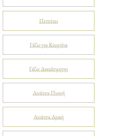
Πετσέτες
Γάζες για Κουρτίνα
Γάζες Διακόσμησης
Λινάτσα Πυκνή
Λινάτσα Αραιή