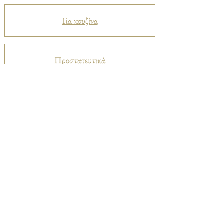
Για κουζίνα
Προστατευτικά
Βελούδα
Ριχτάρια
Μεταξωτά
Καπαρντίνες