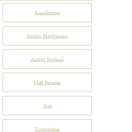
Καραβόπανα
Λονέτες Μονόχρωμες
Λονέτες Εμπριμέ
Half Panama
Λινά
Σεντονόπανα