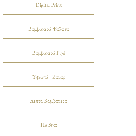
Digital Print
Βαμβακερά Ψαθωτά
Βαμβακερά Ριγέ
Υφαντά | Ζακάρ
Λεπτά Βαμβακερά
Παιδικά