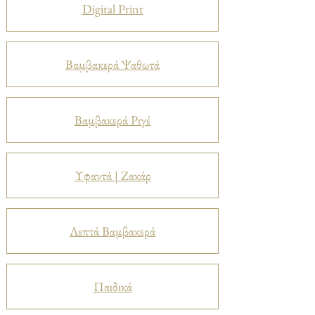
Digital Print
Βαμβακερά Ψαθωτά
Βαμβακερά Ριγέ
Υφαντά | Ζακάρ
Λεπτά Βαμβακερά
Παιδικά