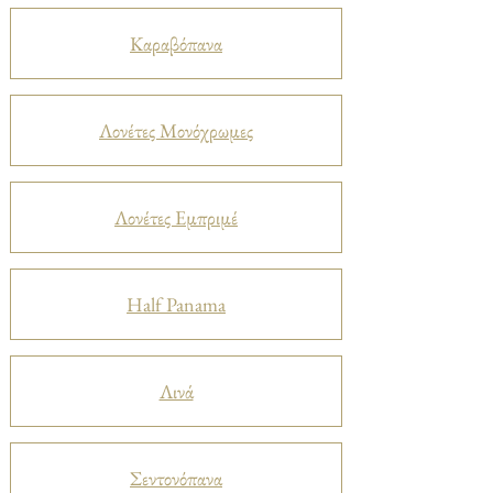
Καραβόπανα
Λονέτες Μονόχρωμες
Λονέτες Εμπριμέ
Half Panama
Λινά
Σεντονόπανα