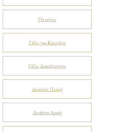
Πετσέτες
Γάζες για Κουρτίνα
Γάζες Διακόσμησης
Λινάτσα Πυκνή
Λινάτσα Αραιή