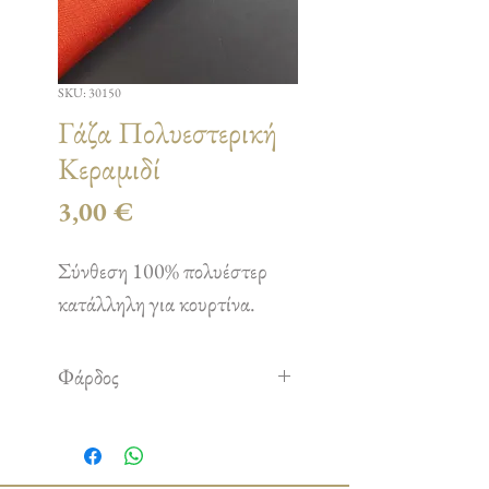
SKU: 30150
Γάζα Πολυεστερική
Κεραμιδί
Τιμή
3,00 €
Σύνθεση 100% πολυέστερ
κατάλληλη για κουρτίνα.
Φάρδος
2,80 m