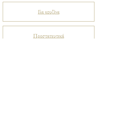
Για κουζίνα
Προστατευτικά
Βελούδα
Ριχτάρια
Μεταξωτά
Καπαρντίνες