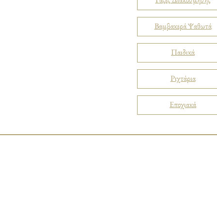
Βαμβακερά Ψαθωτά
Παιδικά
Ριχτάρια
Εποχιακά