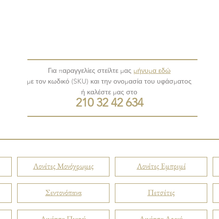
Για παραγγελίες στείλτε μας
μήνυμα εδώ
με τον κωδικό (SKU) και την ονομασία του υφάσματος
ή καλέστε μας στο
210 32 42 634
Λονέτες Μονόχρωμες
Λονέτες Εμπριμέ
Σεντονόπανα
Πετσέτες
Λινάτσα Πυκνή
Λινάτσα Αραιή