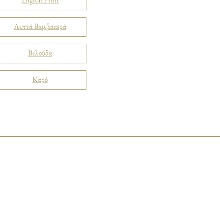
Λεπτά Βαμβακερά
Βελούδα
Καρό