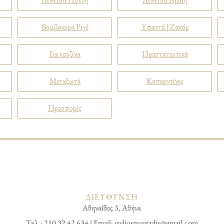
Βαμβακερά Ριγέ
Υφαντά | Ζακάρ
Για κουζίνα
Προστατευτικά
Μεταξωτά
Καπαρντίνες
Προσφορές
ΔΙΕΥΘΥΝΣΗ
Αθηναΐδος 3, Αθήνα
Τηλ.: 210 32 42 634 | Email:
steliosmantadis@gmail.com