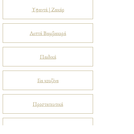
Υφαντά | Ζακάρ
Λεπτά Βαμβακερά
Παιδικά
Για κουζίνα
Προστατευτικά
Βελούδα