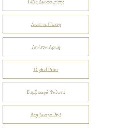
Γάζες Διακόσμησης
Λινάτσα Πυκνή
Λινάτσα Αραιή
Digital Print
Βαμβακερά Ψαθωτά
Βαμβακερά Ριγέ