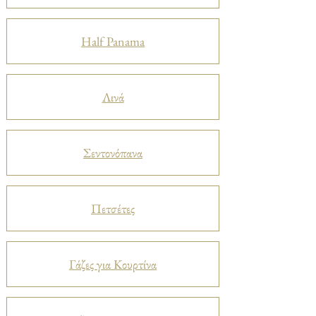
Half Panama
Λινά
Σεντονόπανα
Πετσέτες
Γάζες για Κουρτίνα