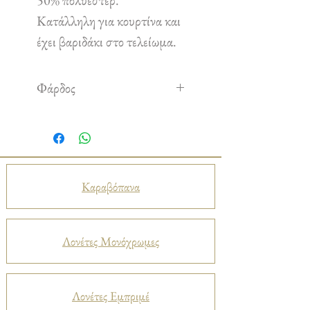
50% πολυέστερ.
Κατάλληλη για κουρτίνα και
έχει βαριδάκι στο τελείωμα.
Φάρδος
2,80 m
Καραβόπανα
Λονέτες Μονόχρωμες
Λονέτες Εμπριμέ