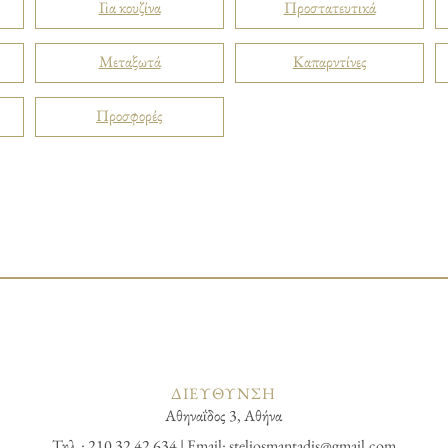
Για κουζίνα
Προστατευτικά
Μεταξωτά
Καπαρντίνες
Προσφορές
ΔΙΕΥΘΥΝΣΗ
Αθηναΐδος 3, Αθήνα
Τηλ.: 210 32 42 634 | Email:
steliosmantadis@gmail.com