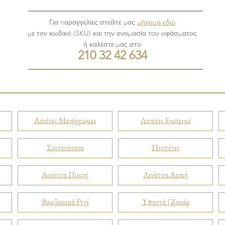
Για παραγγελίες στείλτε μας
μήνυμα εδώ
με τον κωδικό (SKU) και την ονομασία του υφάσματος
ή καλέστε μας στο
210 32 42 634
Λονέτες Μονόχρωμες
Λονέτες Εμπριμέ
Σεντονόπανα
Πετσέτες
Λινάτσα Πυκνή
Λινάτσα Αραιή
Βαμβακερά Ριγέ
Υφαντά | Ζακάρ