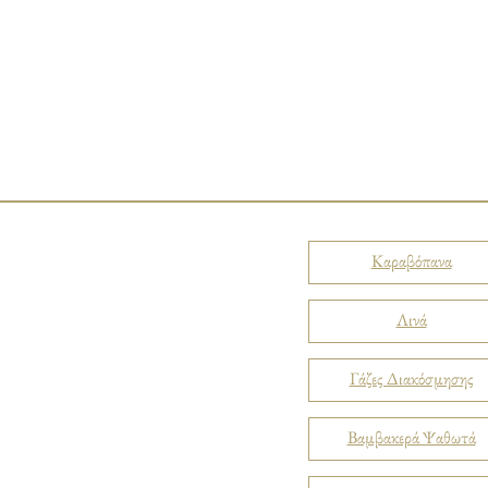
Καραβόπανα
Λινά
Γάζες Διακόσμησης
Βαμβακερά Ψαθωτά