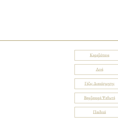
Καραβόπανα
Λινά
Γάζες Διακόσμησης
Βαμβακερά Ψαθωτά
Παιδικά