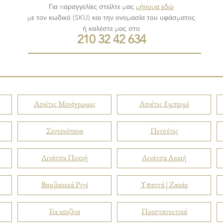
Για παραγγελίες στείλτε μας
μήνυμα εδώ
με τον κωδικό (SKU) και την ονομασία του υφάσματος
ή καλέστε μας στο
210 32 42 634
Λονέτες Μονόχρωμες
Λονέτες Εμπριμέ
Σεντονόπανα
Πετσέτες
Λινάτσα Πυκνή
Λινάτσα Αραιή
Βαμβακερά Ριγέ
Υφαντά | Ζακάρ
Για κουζίνα
Προστατευτικά