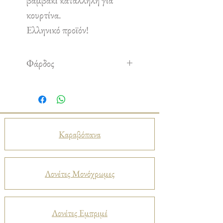
βαμβάκι κατάλληλη για
κουρτίνα.
Ελληνικό προϊόν!
Φάρδος
2,80 m
Καραβόπανα
Λονέτες Μονόχρωμες
Λονέτες Εμπριμέ