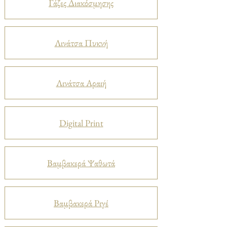
Γάζες Διακόσμησης
Λινάτσα Πυκνή
Λινάτσα Αραιή
Digital Print
Βαμβακερά Ψαθωτά
Βαμβακερά Ριγέ