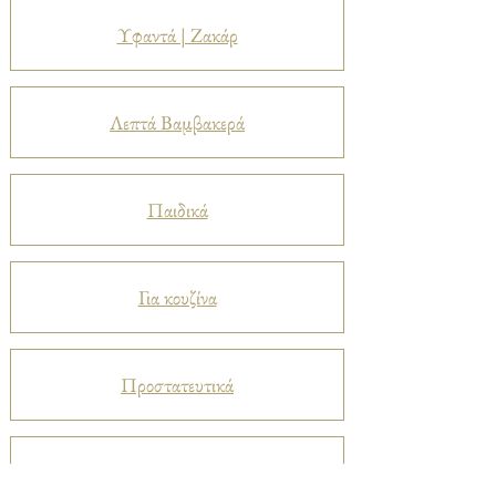
Υφαντά | Ζακάρ
Λεπτά Βαμβακερά
Παιδικά
Για κουζίνα
Προστατευτικά
Βελούδα