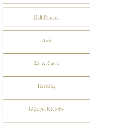
Half Panama
Λινά
Σεντονόπανα
Πετσέτες
Γάζες για Κουρτίνα