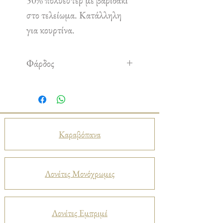
50% πολυέστερ με βαριδάκι
στο τελείωμα. Κατάλληλη
για κουρτίνα.
Φάρδος
2,80 m
Καραβόπανα
Λονέτες Μονόχρωμες
Λονέτες Εμπριμέ