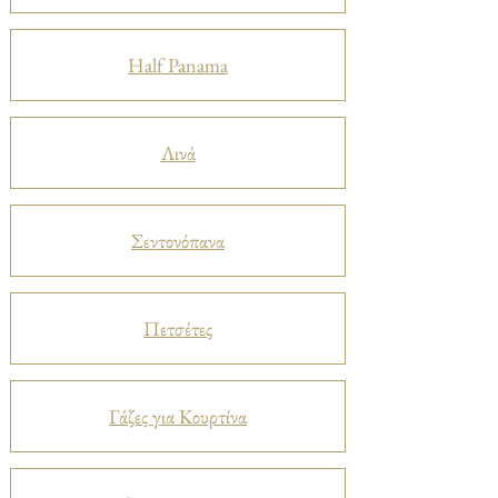
Half Panama
Λινά
Σεντονόπανα
Πετσέτες
Γάζες για Κουρτίνα