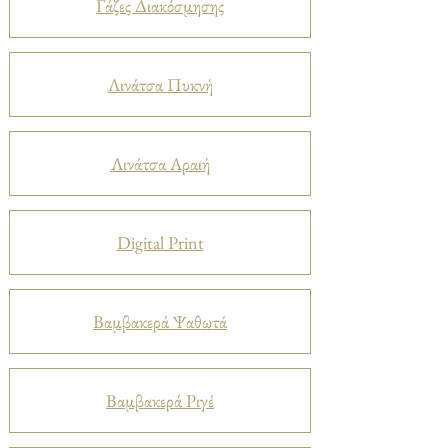
Γάζες Διακόσμησης
Λινάτσα Πυκνή
Λινάτσα Αραιή
Digital Print
Βαμβακερά Ψαθωτά
Βαμβακερά Ριγέ