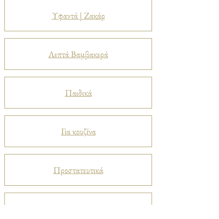
Υφαντά | Ζακάρ
Λεπτά Βαμβακερά
Παιδικά
Για κουζίνα
Προστατευτικά
Βελούδα