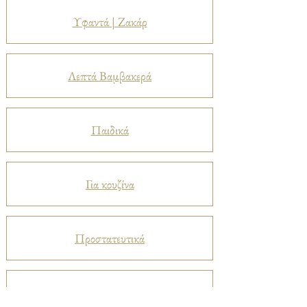
Υφαντά | Ζακάρ
Λεπτά Βαμβακερά
Παιδικά
Για κουζίνα
Προστατευτικά
Βελούδα