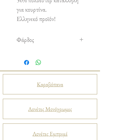
50% πολυέστερ κατάλληλη
για κουρτίνα.
Ελληνικό προϊόν!
Φάρδος
2,80 m
Καραβόπανα
Λονέτες Μονόχρωμες
Λονέτες Εμπριμέ