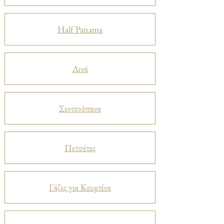
Half Panama
Λινά
Σεντονόπανα
Πετσέτες
Γάζες για Κουρτίνα