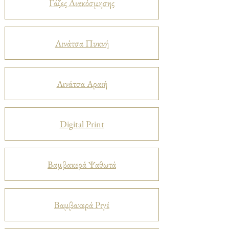
Γάζες Διακόσμησης
Λινάτσα Πυκνή
Λινάτσα Αραιή
Digital Print
Βαμβακερά Ψαθωτά
Βαμβακερά Ριγέ