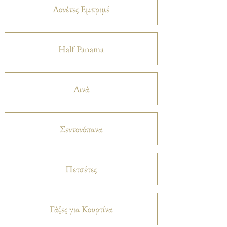
Λονέτες Εμπριμέ
Half Panama
Λινά
Σεντονόπανα
Πετσέτες
Γάζες για Κουρτίνα