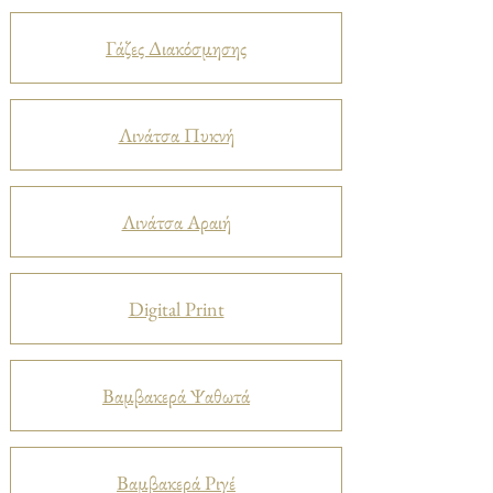
Γάζες Διακόσμησης
Λινάτσα Πυκνή
Λινάτσα Αραιή
Digital Print
Βαμβακερά Ψαθωτά
Βαμβακερά Ριγέ