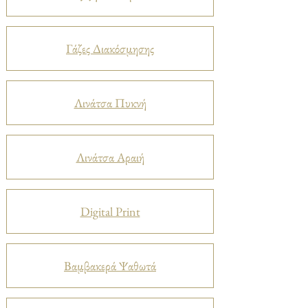
Γάζες Διακόσμησης
Λινάτσα Πυκνή
Λινάτσα Αραιή
Digital Print
Βαμβακερά Ψαθωτά