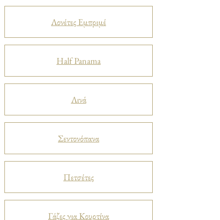
Λονέτες Εμπριμέ
Half Panama
Λινά
Σεντονόπανα
Πετσέτες
Γάζες για Κουρτίνα