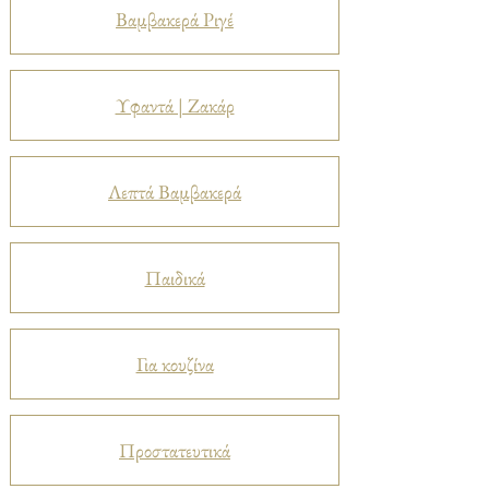
Βαμβακερά Ριγέ
Υφαντά | Ζακάρ
Λεπτά Βαμβακερά
Παιδικά
Για κουζίνα
Προστατευτικά