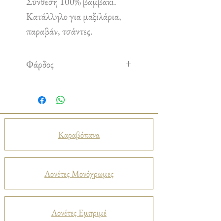
Σύνθεση 100% βαμβάκι.
Κατάλληλο για μαξιλάρια,
παραβάν, τσάντες.
Φάρδος
1,40 cm
Καραβόπανα
Λονέτες Μονόχρωμες
Λονέτες Εμπριμέ