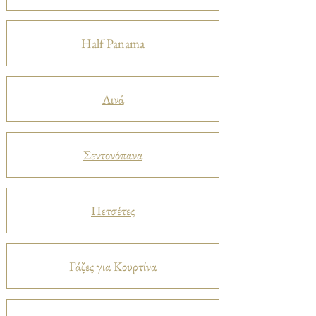
Half Panama
Λινά
Σεντονόπανα
Πετσέτες
Γάζες για Κουρτίνα