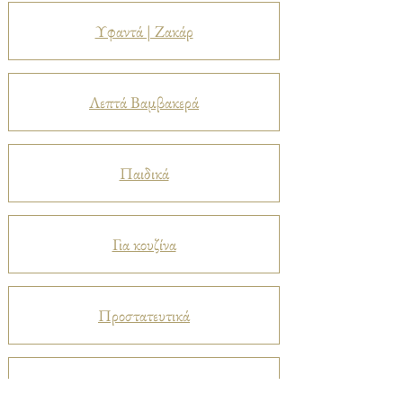
Υφαντά | Ζακάρ
Λεπτά Βαμβακερά
Παιδικά
Για κουζίνα
Προστατευτικά
Βελούδα