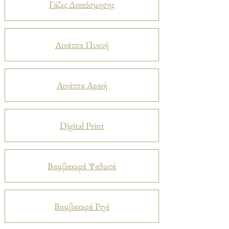
Γάζες Διακόσμησης
Λινάτσα Πυκνή
Λινάτσα Αραιή
Digital Print
Βαμβακερά Ψαθωτά
Βαμβακερά Ριγέ