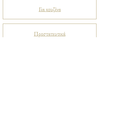
Για κουζίνα
Προστατευτικά
Βελούδα
Ριχτάρια
Μεταξωτά
Καπαρντίνες