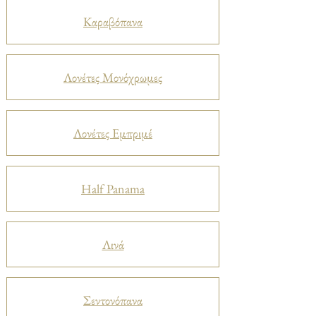
Καραβόπανα
Λονέτες Μονόχρωμες
Λονέτες Εμπριμέ
Half Panama
Λινά
Σεντονόπανα