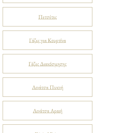
Πετσέτες
Γάζες για Κουρτίνα
Γάζες Διακόσμησης
Λινάτσα Πυκνή
Λινάτσα Αραιή