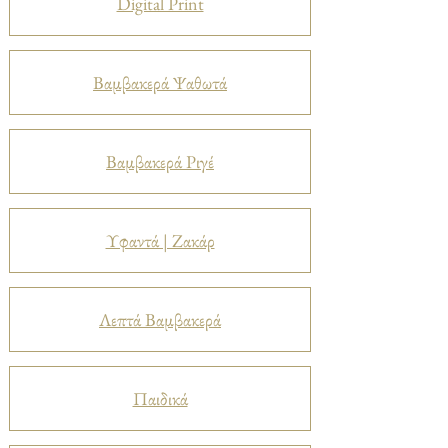
Digital Print
Βαμβακερά Ψαθωτά
Βαμβακερά Ριγέ
Υφαντά | Ζακάρ
Λεπτά Βαμβακερά
Παιδικά