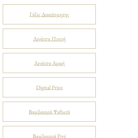
Γάζες Διακόσμησης
Λινάτσα Πυκνή
Λινάτσα Αραιή
Digital Print
Βαμβακερά Ψαθωτά
Βαμβακερά Ριγέ