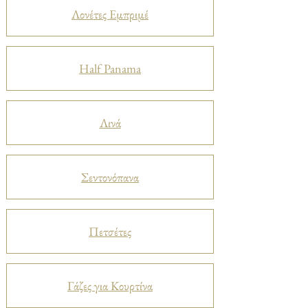
Λονέτες Εμπριμέ
Half Panama
Λινά
Σεντονόπανα
Πετσέτες
Γάζες για Κουρτίνα