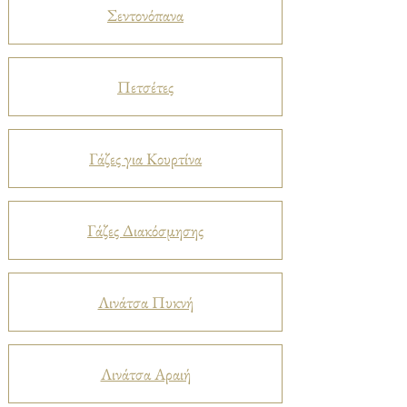
Σεντονόπανα
Πετσέτες
Γάζες για Κουρτίνα
Γάζες Διακόσμησης
Λινάτσα Πυκνή
Λινάτσα Αραιή