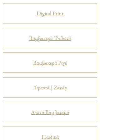
Digital Print
Βαμβακερά Ψαθωτά
Βαμβακερά Ριγέ
Υφαντά | Ζακάρ
Λεπτά Βαμβακερά
Παιδικά