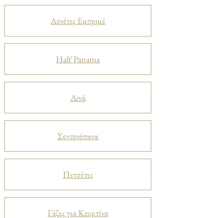
Λονέτες Εμπριμέ
Half Panama
Λινά
Σεντονόπανα
Πετσέτες
Γάζες για Κουρτίνα