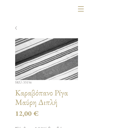
SKU: 33156
Καραβόπανο Ρίγα
Μαύρη Διπλή
Τιμή
12,00 €