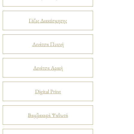
Γάζες Διακόσμησης
Λινάτσα Πυκνή
Λινάτσα Αραιή
Digital Print
Βαμβακερά Ψαθωτά