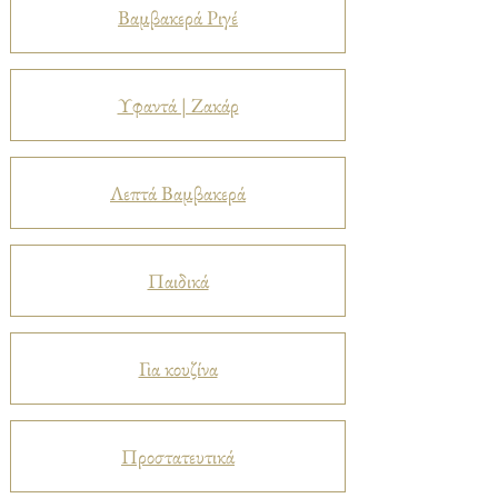
Βαμβακερά Ριγέ
Υφαντά | Ζακάρ
Λεπτά Βαμβακερά
Παιδικά
Για κουζίνα
Προστατευτικά