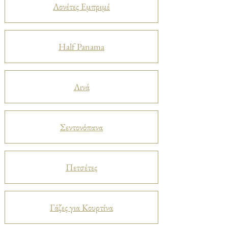
Λονέτες Εμπριμέ
Half Panama
Λινά
Σεντονόπανα
Πετσέτες
Γάζες για Κουρτίνα