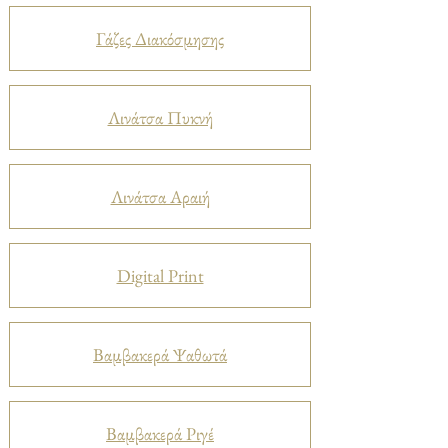
Γάζες Διακόσμησης
Λινάτσα Πυκνή
Λινάτσα Αραιή
Digital Print
Βαμβακερά Ψαθωτά
Βαμβακερά Ριγέ