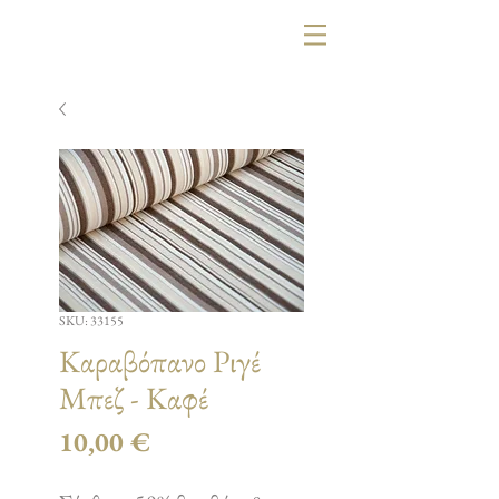
SKU: 33155
Καραβόπανο Ριγέ
Μπεζ - Καφέ
Τιμή
10,00 €