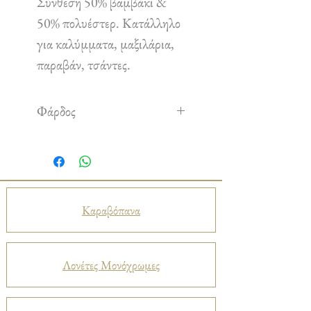
Σύνθεση 50% βαμβάκι &
50% πολυέστερ. Κατάλληλο
για καλύμματα, μαξιλάρια,
παραβάν, τσάντες.
Φάρδος
1,50 cm
Καραβόπανα
Λονέτες Μονόχρωμες