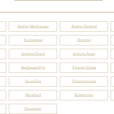
Λονέτες Μονόχρωμες
Λονέτες Εμπριμέ
Σεντονόπανα
Πετσέτες
Λινάτσα Πυκνή
Λινάτσα Αραιή
Βαμβακερά Ριγέ
Υφαντά | Ζακάρ
Για κουζίνα
Προστατευτικά
Μεταξωτά
Καπαρντίνες
Προσφορές