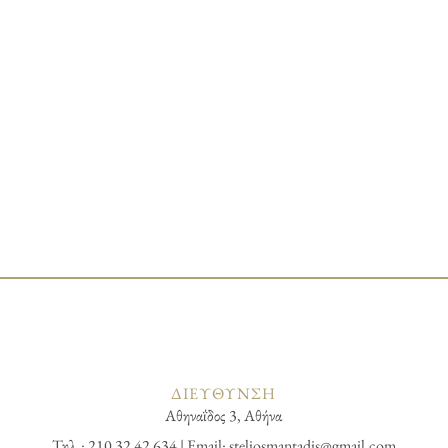
ΔΙΕΥΘΥΝΣΗ
Αθηναΐδος 3, Αθήνα
Τηλ.: 210 32 42 634 | Email:
steliosmantadis@gmail.com