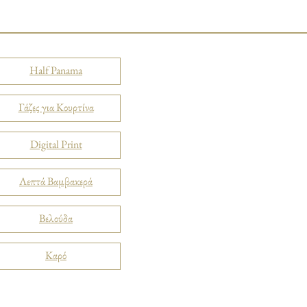
Half Panama
Γάζες για Κουρτίνα
Digital Print
Λεπτά Βαμβακερά
Βελούδα
Καρό