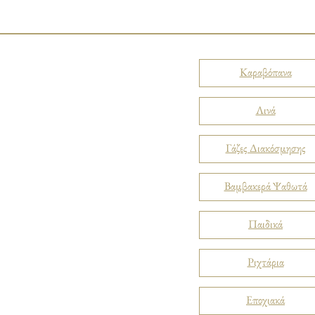
Καραβόπανα
Λινά
Γάζες Διακόσμησης
Βαμβακερά Ψαθωτά
Παιδικά
Ριχτάρια
Εποχιακά