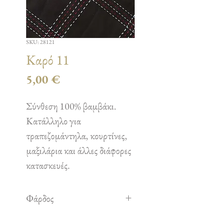
SKU: 28121
Καρό 11
Τιμή
5,00 €
Σύνθεση 100% βαμβάκι.
Κατάλληλο για
τραπεζομάντηλα, κουρτίνες,
μαξιλάρια και άλλες διάφορες
κατασκευές.
Φάρδος
1,50 m