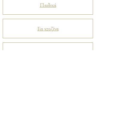
Παιδικά
Για κουζίνα
Προστατευτικά
Βελούδα
Ριχτάρια
Μεταξωτά