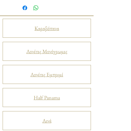
Καραβόπανα
Λονέτες Μονόχρωμες
Λονέτες Εμπριμέ
Half Panama
Λινά