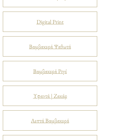
Digital Print
Βαμβακερά Ψαθωτά
Βαμβακερά Ριγέ
Υφαντά | Ζακάρ
Λεπτά Βαμβακερά