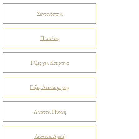
Σεντονόπανα
Πετσέτες
Γάζες για Κουρτίνα
Γάζες Διακόσμησης
Λινάτσα Πυκνή
Λινάτσα Αραιή