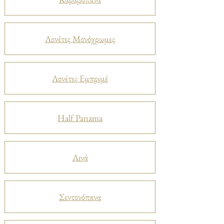
Λονέτες Μονόχρωμες
Λονέτες Εμπριμέ
Half Panama
Λινά
Σεντονόπανα