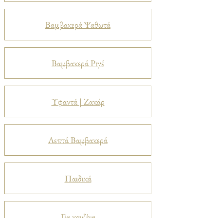
Βαμβακερά Ψαθωτά
Βαμβακερά Ριγέ
Υφαντά | Ζακάρ
Λεπτά Βαμβακερά
Παιδικά
Για κουζίνα