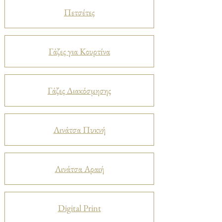
Πετσέτες
Γάζες για Κουρτίνα
Γάζες Διακόσμησης
Λινάτσα Πυκνή
Λινάτσα Αραιή
Digital Print