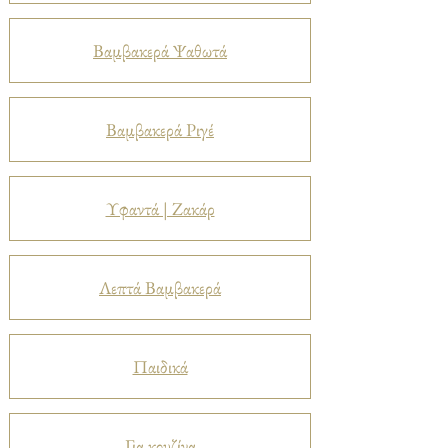
Βαμβακερά Ψαθωτά
Βαμβακερά Ριγέ
Υφαντά | Ζακάρ
Λεπτά Βαμβακερά
Παιδικά
Για κουζίνα