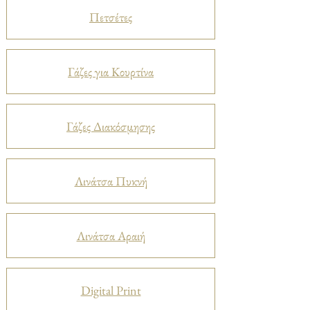
Πετσέτες
Γάζες για Κουρτίνα
Γάζες Διακόσμησης
Λινάτσα Πυκνή
Λινάτσα Αραιή
Digital Print