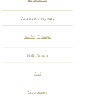
Λονέτες Μονόχρωμες
Λονέτες Εμπριμέ
Half Panama
Λινά
Σεντονόπανα