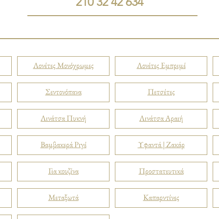
210 32 42 634
Λονέτες Μονόχρωμες
Λονέτες Εμπριμέ
Σεντονόπανα
Πετσέτες
Λινάτσα Πυκνή
Λινάτσα Αραιή
Βαμβακερά Ριγέ
Υφαντά | Ζακάρ
Για κουζίνα
Προστατευτικά
Μεταξωτά
Καπαρντίνες