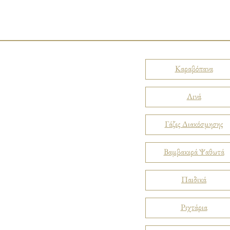
Καραβόπανα
Λινά
Γάζες Διακόσμησης
Βαμβακερά Ψαθωτά
Παιδικά
Ριχτάρια