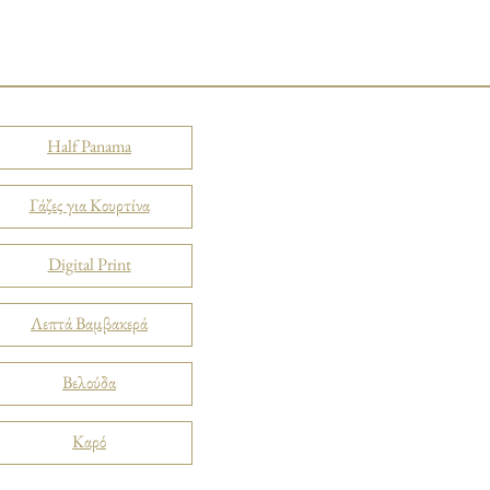
Half Panama
Γάζες για Κουρτίνα
Digital Print
Λεπτά Βαμβακερά
Βελούδα
Καρό