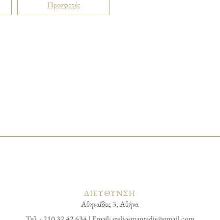
Προσφορές
ΔΙΕΥΘΥΝΣΗ
Αθηναΐδος 3, Αθήνα
Τηλ.: 210 32 42 634 | Email:
steliosmantadis@gmail.com