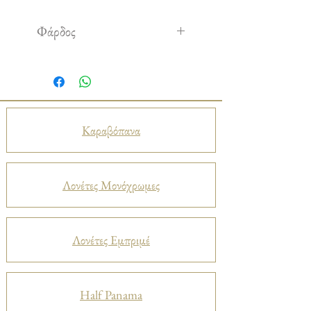
Φάρδος
3,00 m
Καραβόπανα
Λονέτες Μονόχρωμες
Λονέτες Εμπριμέ
Half Panama