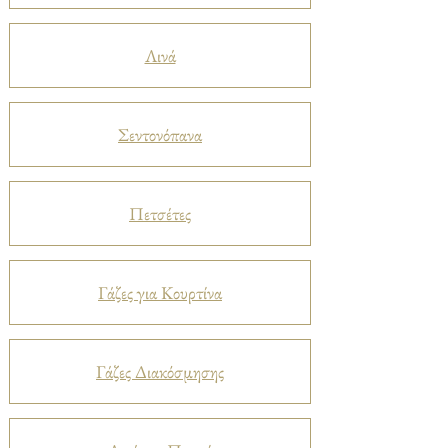
Λινά
Σεντονόπανα
Πετσέτες
Γάζες για Κουρτίνα
Γάζες Διακόσμησης