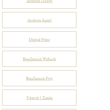
Λινάτσα Πυκνή
Λινάτσα Αραιή
Digital Print
Βαμβακερά Ψαθωτά
Βαμβακερά Ριγέ
Υφαντά | Ζακάρ