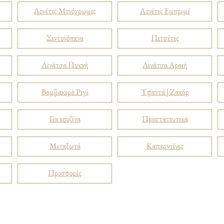
Λονέτες Μονόχρωμες
Λονέτες Εμπριμέ
Σεντονόπανα
Πετσέτες
Λινάτσα Πυκνή
Λινάτσα Αραιή
Βαμβακερά Ριγέ
Υφαντά | Ζακάρ
Για κουζίνα
Προστατευτικά
Μεταξωτά
Καπαρντίνες
Προσφορές