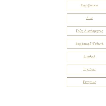
Καραβόπανα
Λινά
Γάζες Διακόσμησης
Βαμβακερά Ψαθωτά
Παιδικά
Ριχτάρια
Εποχιακά