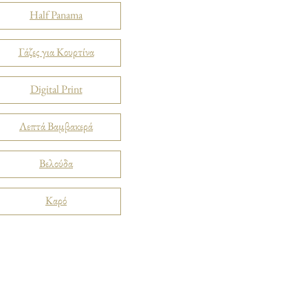
Half Panama
Γάζες για Κουρτίνα
Digital Print
Λεπτά Βαμβακερά
Βελούδα
Καρό