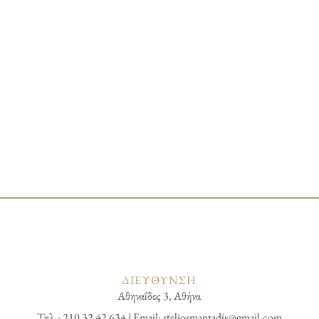
ΔΙΕΥΘΥΝΣΗ
Αθηναΐδος 3, Αθήνα
Τηλ.: 210 32 42 634 | Email:
steliosmantadis@gmail.com