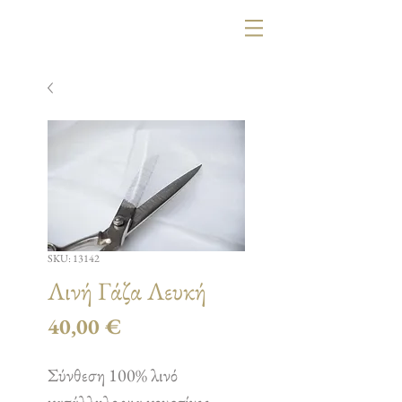
SKU: 13142
Λινή Γάζα Λευκή
Τιμή
40,00 €
Σύνθεση 100% λινό