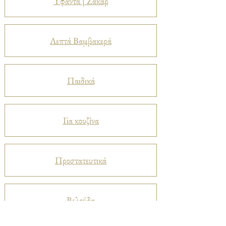
Υφαντά | Ζακάρ
Λεπτά Βαμβακερά
Παιδικά
Για κουζίνα
Προστατευτικά
Βελούδα