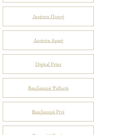
Λινάτσα Πυκνή
Λινάτσα Αραιή
Digital Print
Βαμβακερά Ψαθωτά
Βαμβακερά Ριγέ