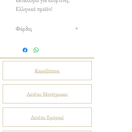
κατάλληλο για κουρτίνες.
Ελληνικό προϊόν!
Φάρδος
2,40 m
Καραβόπανα
Λονέτες Μονόχρωμες
Λονέτες Εμπριμέ