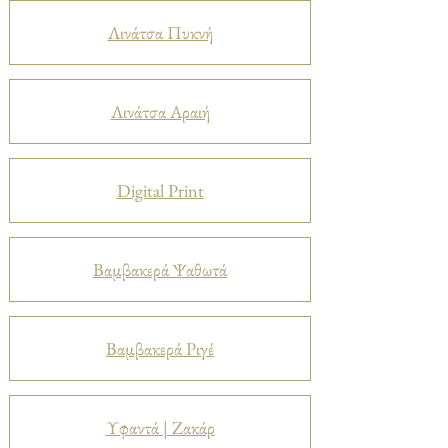
Λινάτσα Πυκνή
Λινάτσα Αραιή
Digital Print
Βαμβακερά Ψαθωτά
Βαμβακερά Ριγέ
Υφαντά | Ζακάρ