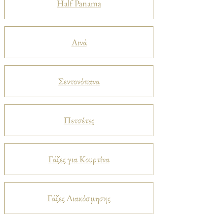
Half Panama
Λινά
Σεντονόπανα
Πετσέτες
Γάζες για Κουρτίνα
Γάζες Διακόσμησης