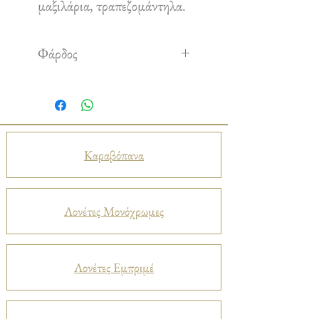
μαξιλάρια, τραπεζομάντηλα.
Φάρδος
1,50 m
Καραβόπανα
Λονέτες Μονόχρωμες
Λονέτες Εμπριμέ