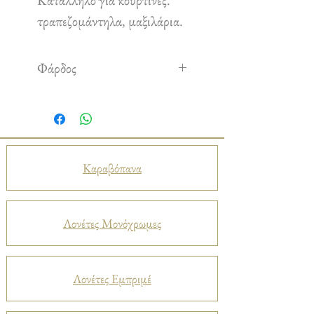
Κατάλληλο για κουρτίνες.
τραπεζομάντηλα, μαξιλάρια.
Φάρδος
1,40 m
Καραβόπανα
Λονέτες Μονόχρωμες
Λονέτες Εμπριμέ