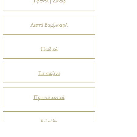
Υφαντά | Ζακάρ
Λεπτά Βαμβακερά
Παιδικά
Για κουζίνα
Προστατευτικά
Βελούδα