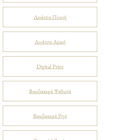
Λινάτσα Πυκνή
Λινάτσα Αραιή
Digital Print
Βαμβακερά Ψαθωτά
Βαμβακερά Ριγέ