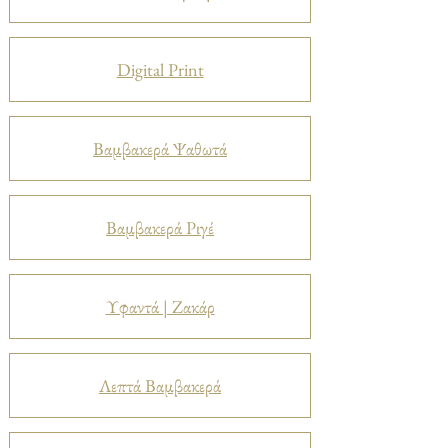
Digital Print
Βαμβακερά Ψαθωτά
Βαμβακερά Ριγέ
Υφαντά | Ζακάρ
Λεπτά Βαμβακερά