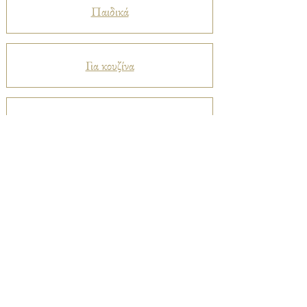
Παιδικά
Για κουζίνα
Προστατευτικά
Βελούδα
Ριχτάρια
Μεταξωτά