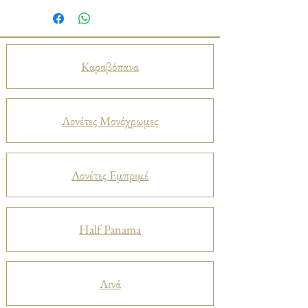
Καραβόπανα
Λονέτες Μονόχρωμες
Λονέτες Εμπριμέ
Half Panama
Λινά