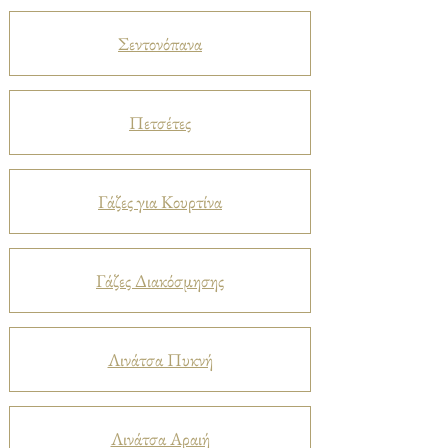
Σεντονόπανα
Πετσέτες
Γάζες για Κουρτίνα
Γάζες Διακόσμησης
Λινάτσα Πυκνή
Λινάτσα Αραιή