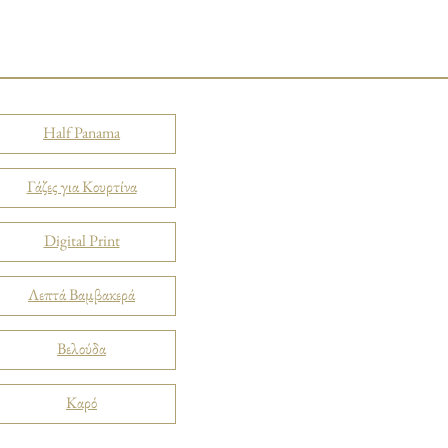
Half Panama
Γάζες για Κουρτίνα
Digital Print
Λεπτά Βαμβακερά
Βελούδα
Καρό