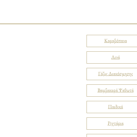
Καραβόπανα
Λινά
Γάζες Διακόσμησης
Βαμβακερά Ψαθωτά
Παιδικά
Ριχτάρια