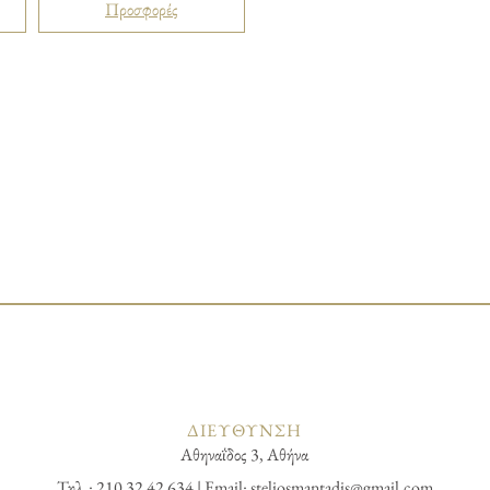
Προσφορές
ΔΙΕΥΘΥΝΣΗ
Αθηναΐδος 3, Αθήνα
Τηλ.: 210 32 42 634 | Email:
steliosmantadis@gmail.com