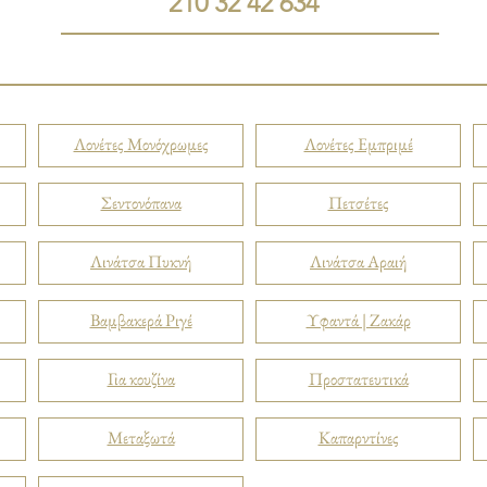
210 32 42 634
Λονέτες Μονόχρωμες
Λονέτες Εμπριμέ
Σεντονόπανα
Πετσέτες
Λινάτσα Πυκνή
Λινάτσα Αραιή
Βαμβακερά Ριγέ
Υφαντά | Ζακάρ
Για κουζίνα
Προστατευτικά
Μεταξωτά
Καπαρντίνες