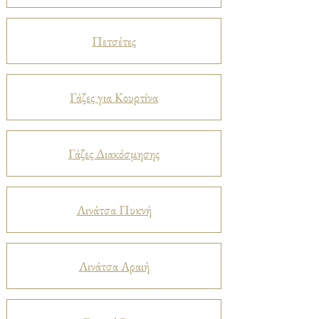
Πετσέτες
Γάζες για Κουρτίνα
Γάζες Διακόσμησης
Λινάτσα Πυκνή
Λινάτσα Αραιή