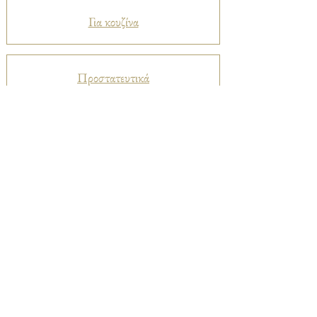
Για κουζίνα
Προστατευτικά
Βελούδα
Ριχτάρια
Μεταξωτά
Καπαρντίνες