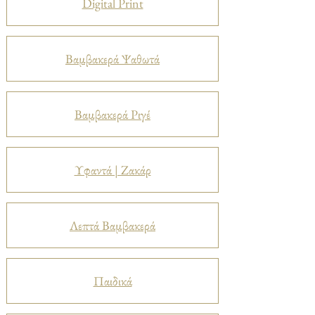
Digital Print
Βαμβακερά Ψαθωτά
Βαμβακερά Ριγέ
Υφαντά | Ζακάρ
Λεπτά Βαμβακερά
Παιδικά