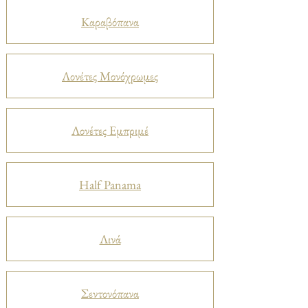
Καραβόπανα
Λονέτες Μονόχρωμες
Λονέτες Εμπριμέ
Half Panama
Λινά
Σεντονόπανα