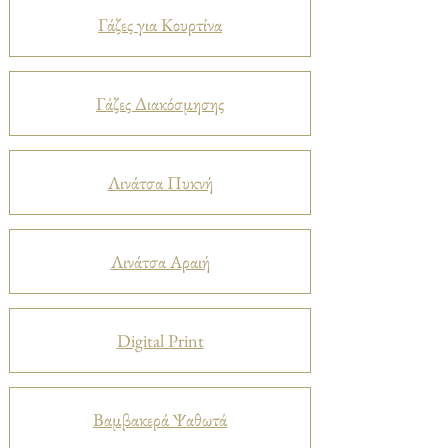
Γάζες για Κουρτίνα
Γάζες Διακόσμησης
Λινάτσα Πυκνή
Λινάτσα Αραιή
Digital Print
Βαμβακερά Ψαθωτά