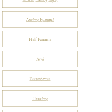
Λονέτες Εμπριμέ
Half Panama
Λινά
Σεντονόπανα
Πετσέτες