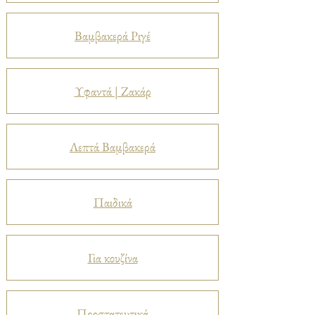
Βαμβακερά Ριγέ
Υφαντά | Ζακάρ
Λεπτά Βαμβακερά
Παιδικά
Για κουζίνα
Προστατευτικά