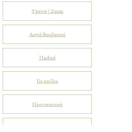
Υφαντά | Ζακάρ
Λεπτά Βαμβακερά
Παιδικά
Για κουζίνα
Προστατευτικά
Βελούδα