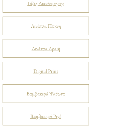
Γάζες Διακόσμησης
Λινάτσα Πυκνή
Λινάτσα Αραιή
Digital Print
Βαμβακερά Ψαθωτά
Βαμβακερά Ριγέ