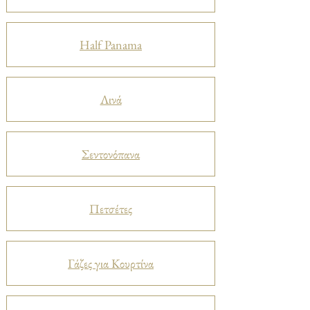
Half Panama
Λινά
Σεντονόπανα
Πετσέτες
Γάζες για Κουρτίνα