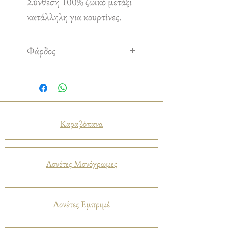
Σύνθεση 100% ζωικό μετάξι
κατάλληλη για κουρτίνες.
Φάρδος
1,35 m
Καραβόπανα
Λονέτες Μονόχρωμες
Λονέτες Εμπριμέ