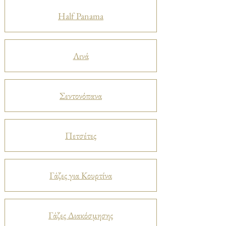
Half Panama
Λινά
Σεντονόπανα
Πετσέτες
Γάζες για Κουρτίνα
Γάζες Διακόσμησης