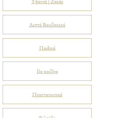
Υφαντά | Ζακάρ
Λεπτά Βαμβακερά
Παιδικά
Για κουζίνα
Προστατευτικά
Βελούδα