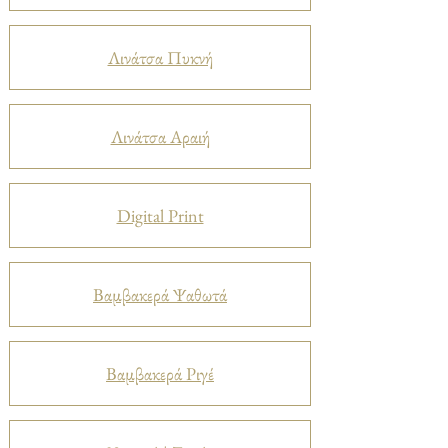
Λινάτσα Πυκνή
Λινάτσα Αραιή
Digital Print
Βαμβακερά Ψαθωτά
Βαμβακερά Ριγέ