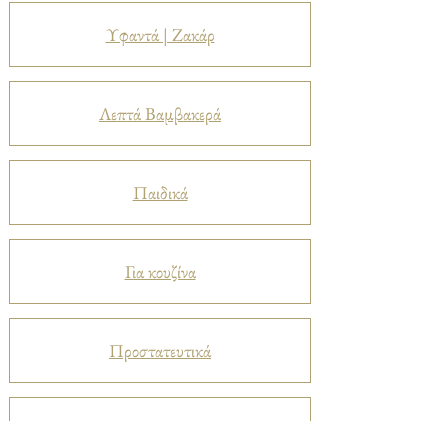
Υφαντά | Ζακάρ
Λεπτά Βαμβακερά
Παιδικά
Για κουζίνα
Προστατευτικά
Βελούδα