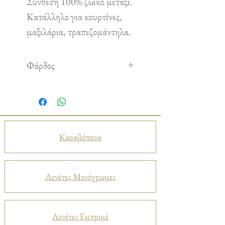
Σύνθεση 100% ζωικό μετάξι.
Κατάλληλο για κουρτίνες,
μαξιλάρια, τραπεζομάντηλα.
Φάρδος
1,35 m
Καραβόπανα
Λονέτες Μονόχρωμες
Λονέτες Εμπριμέ