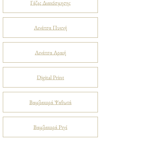
Γάζες Διακόσμησης
Λινάτσα Πυκνή
Λινάτσα Αραιή
Digital Print
Βαμβακερά Ψαθωτά
Βαμβακερά Ριγέ