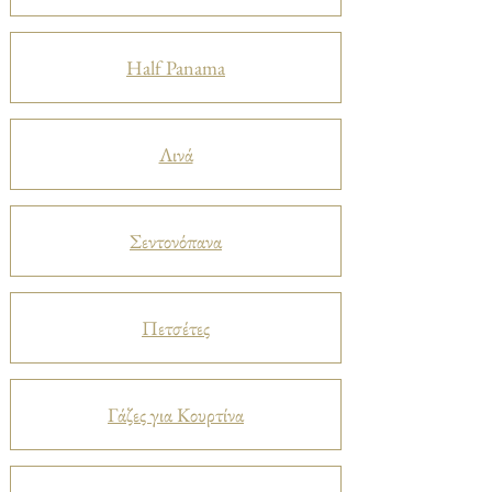
Half Panama
Λινά
Σεντονόπανα
Πετσέτες
Γάζες για Κουρτίνα