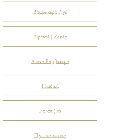
Βαμβακερά Ριγέ
Υφαντά | Ζακάρ
Λεπτά Βαμβακερά
Παιδικά
Για κουζίνα
Προστατευτικά