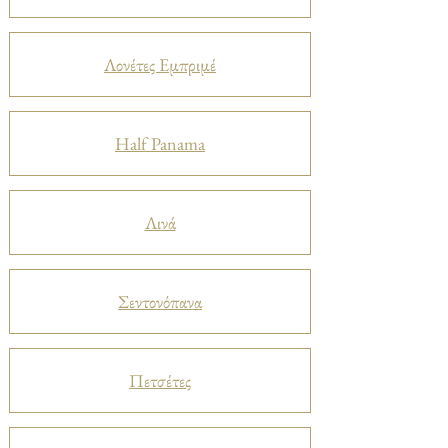
Λονέτες Εμπριμέ
Half Panama
Λινά
Σεντονόπανα
Πετσέτες