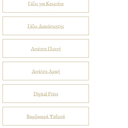
Γάζες για Κουρτίνα
Γάζες Διακόσμησης
Λινάτσα Πυκνή
Λινάτσα Αραιή
Digital Print
Βαμβακερά Ψαθωτά