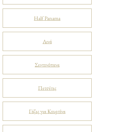
Half Panama
Λινά
Σεντονόπανα
Πετσέτες
Γάζες για Κουρτίνα