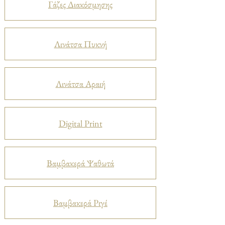
Γάζες Διακόσμησης
Λινάτσα Πυκνή
Λινάτσα Αραιή
Digital Print
Βαμβακερά Ψαθωτά
Βαμβακερά Ριγέ