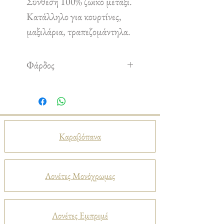
Σύνθεση 100% ζωικό μετάξι.
Κατάλληλο για κουρτίνες,
μαξιλάρια, τραπεζομάντηλα.
Φάρδος
1,35 m
Καραβόπανα
Λονέτες Μονόχρωμες
Λονέτες Εμπριμέ