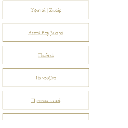
Υφαντά | Ζακάρ
Λεπτά Βαμβακερά
Παιδικά
Για κουζίνα
Προστατευτικά
Βελούδα