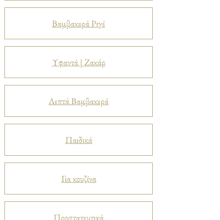
Βαμβακερά Ριγέ
Υφαντά | Ζακάρ
Λεπτά Βαμβακερά
Παιδικά
Για κουζίνα
Προστατευτικά