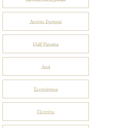
Λονέτες Εμπριμέ
Half Panama
Λινά
Σεντονόπανα
Πετσέτες