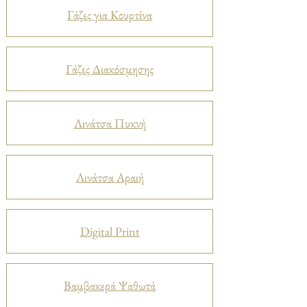
Γάζες για Κουρτίνα
Γάζες Διακόσμησης
Λινάτσα Πυκνή
Λινάτσα Αραιή
Digital Print
Βαμβακερά Ψαθωτά