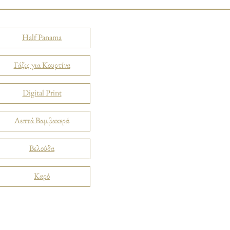
Half Panama
Γάζες για Κουρτίνα
Digital Print
Λεπτά Βαμβακερά
Βελούδα
Καρό