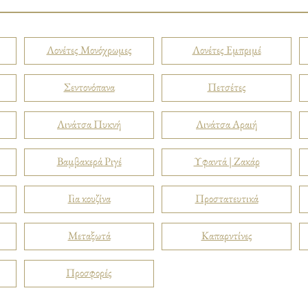
Λονέτες Μονόχρωμες
Λονέτες Εμπριμέ
Σεντονόπανα
Πετσέτες
Λινάτσα Πυκνή
Λινάτσα Αραιή
Βαμβακερά Ριγέ
Υφαντά | Ζακάρ
Για κουζίνα
Προστατευτικά
Μεταξωτά
Καπαρντίνες
Προσφορές