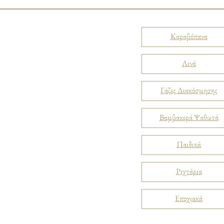
Καραβόπανα
Λινά
Γάζες Διακόσμησης
Βαμβακερά Ψαθωτά
Παιδικά
Ριχτάρια
Εποχιακά