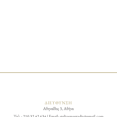
ΔΙΕΥΘΥΝΣΗ
Αθηναΐδος 3, Αθήνα
Τηλ.: 210 32 42 634 | Email:
steliosmantadis@gmail.com