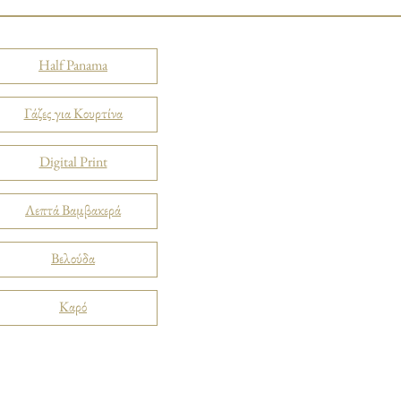
Half Panama
Γάζες για Κουρτίνα
Digital Print
Λεπτά Βαμβακερά
Βελούδα
Καρό