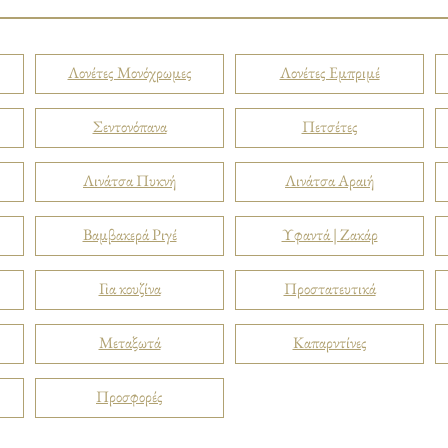
Λονέτες Μονόχρωμες
Λονέτες Εμπριμέ
Σεντονόπανα
Πετσέτες
Λινάτσα Πυκνή
Λινάτσα Αραιή
Βαμβακερά Ριγέ
Υφαντά | Ζακάρ
Για κουζίνα
Προστατευτικά
Μεταξωτά
Καπαρντίνες
Προσφορές