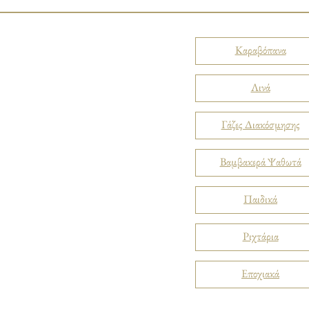
Καραβόπανα
Λινά
Γάζες Διακόσμησης
Βαμβακερά Ψαθωτά
Παιδικά
Ριχτάρια
Εποχιακά