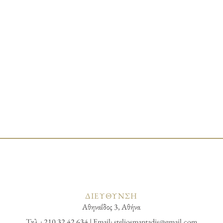
ΔΙΕΥΘΥΝΣΗ
Αθηναΐδος 3, Αθήνα
Τηλ.: 210 32 42 634 | Email:
steliosmantadis@gmail.com