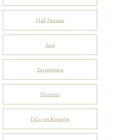
Half Panama
Λινά
Σεντονόπανα
Πετσέτες
Γάζες για Κουρτίνα