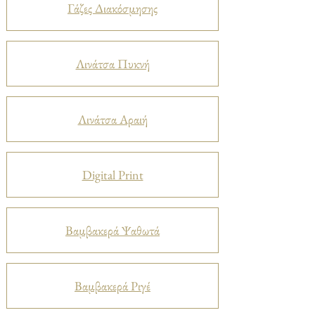
Γάζες Διακόσμησης
Λινάτσα Πυκνή
Λινάτσα Αραιή
Digital Print
Βαμβακερά Ψαθωτά
Βαμβακερά Ριγέ