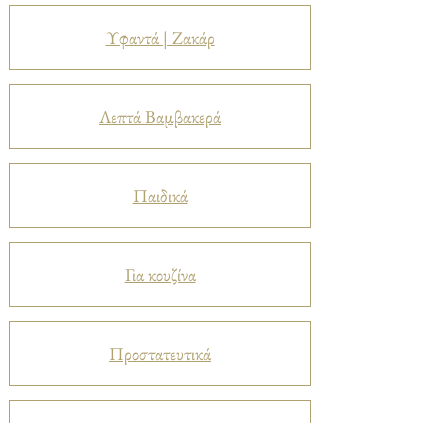
Υφαντά | Ζακάρ
Λεπτά Βαμβακερά
Παιδικά
Για κουζίνα
Προστατευτικά
Βελούδα