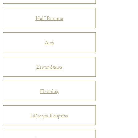
Half Panama
Λινά
Σεντονόπανα
Πετσέτες
Γάζες για Κουρτίνα