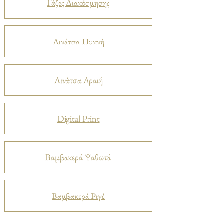
Γάζες Διακόσμησης
Λινάτσα Πυκνή
Λινάτσα Αραιή
Digital Print
Βαμβακερά Ψαθωτά
Βαμβακερά Ριγέ