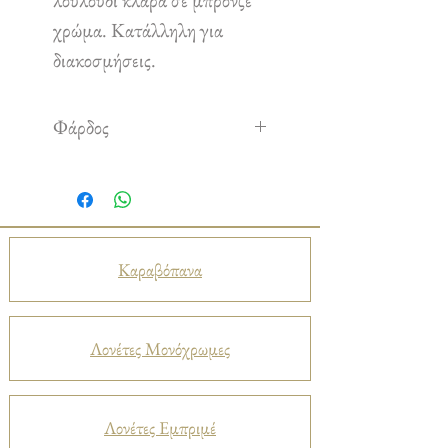
λουλούδι κλάρα σε μπρονζέ
χρώμα. Κατάλληλη για
διακοσμήσεις.
Φάρδος
1,50 m
Καραβόπανα
Λονέτες Μονόχρωμες
Λονέτες Εμπριμέ