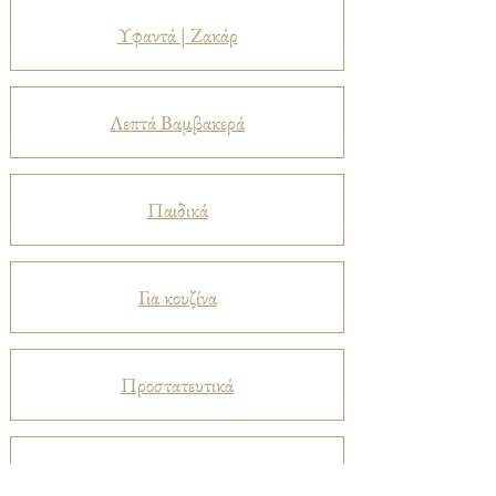
Υφαντά | Ζακάρ
Λεπτά Βαμβακερά
Παιδικά
Για κουζίνα
Προστατευτικά
Βελούδα