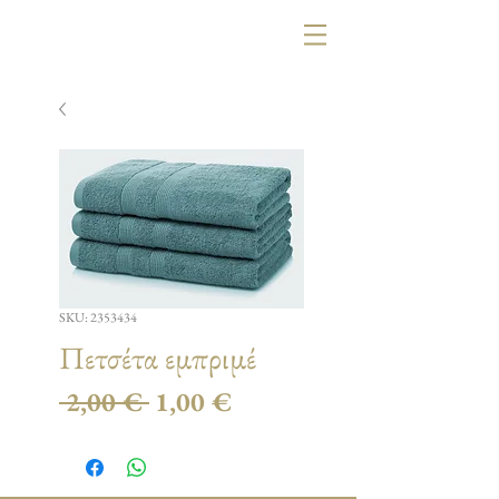
SKU: 2353434
Πετσέτα εμπριμέ
Κανονική
Τιμή
 2,00 € 
1,00 €
τιμή
Έκπτωσης