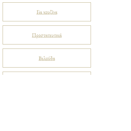
Για κουζίνα
Προστατευτικά
Βελούδα
Ριχτάρια
Μεταξωτά
Καπαρντίνες