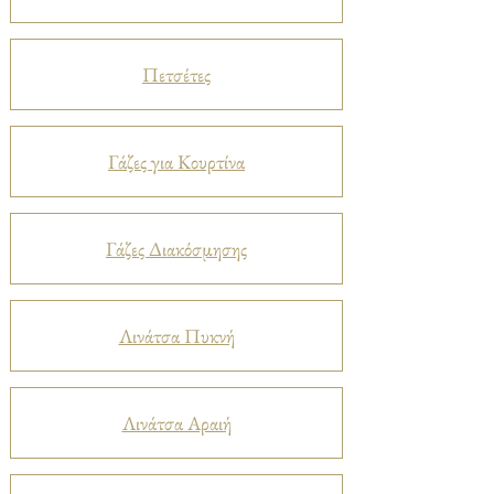
Πετσέτες
Γάζες για Κουρτίνα
Γάζες Διακόσμησης
Λινάτσα Πυκνή
Λινάτσα Αραιή