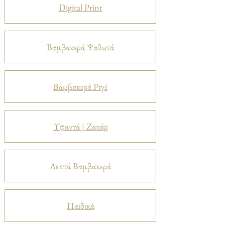
Digital Print
Βαμβακερά Ψαθωτά
Βαμβακερά Ριγέ
Υφαντά | Ζακάρ
Λεπτά Βαμβακερά
Παιδικά