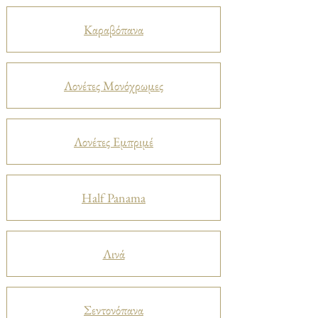
Καραβόπανα
Λονέτες Μονόχρωμες
Λονέτες Εμπριμέ
Half Panama
Λινά
Σεντονόπανα