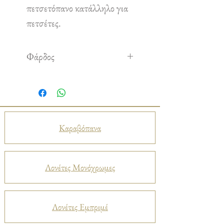
πετσετόπανο κατάλληλο για
πετσέτες.
Φάρδος
1,50 m
Καραβόπανα
Λονέτες Μονόχρωμες
Λονέτες Εμπριμέ