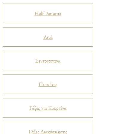
Half Panama
Λινά
Σεντονόπανα
Πετσέτες
Γάζες για Κουρτίνα
Γάζες Διακόσμησης