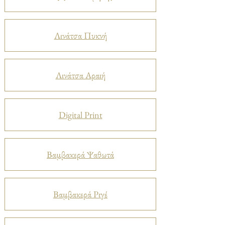
Λινάτσα Πυκνή
Λινάτσα Αραιή
Digital Print
Βαμβακερά Ψαθωτά
Βαμβακερά Ριγέ