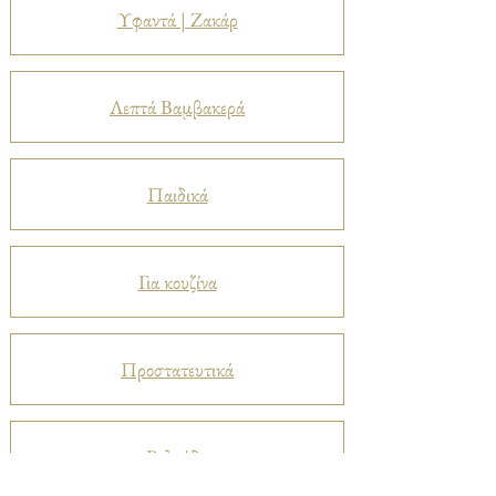
Υφαντά | Ζακάρ
Λεπτά Βαμβακερά
Παιδικά
Για κουζίνα
Προστατευτικά
Βελούδα