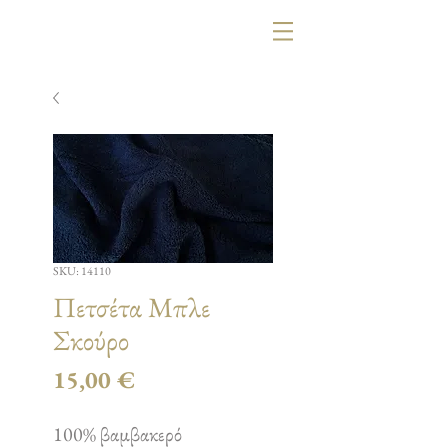
SKU: 14110
Πετσέτα Μπλε
Σκούρο
Τιμή
15,00 €
100% βαμβακερό